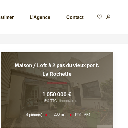
stimer
L’Agence
Contact
Maison / Loft à 2 pas du vieux port.
La Rochelle
1 050 000 €
dont 5% TTC d'honoraires
200
m²
4
pièce(s)
Réf :
654