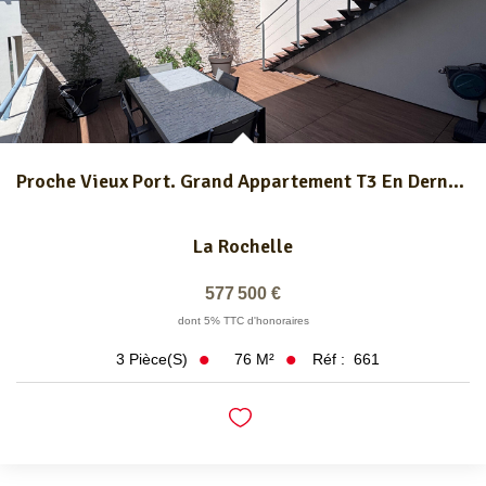
Proche Vieux Port. Grand Appartement T3 En Dernier Étage.
La Rochelle
577 500 €
dont 5% TTC d'honoraires
76
M²
Réf :
661
3
Pièce(s)