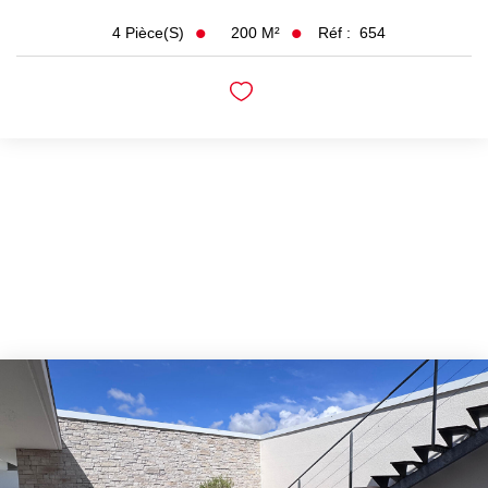
200
M²
Réf :
654
4
Pièce(s)