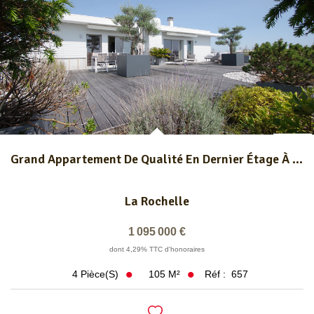
Grand Appartement De Qualité En Dernier Étage À 2 Pas Du...
La Rochelle
1 095 000 €
dont 4,29% TTC d'honoraires
105
M²
Réf :
657
4
Pièce(s)