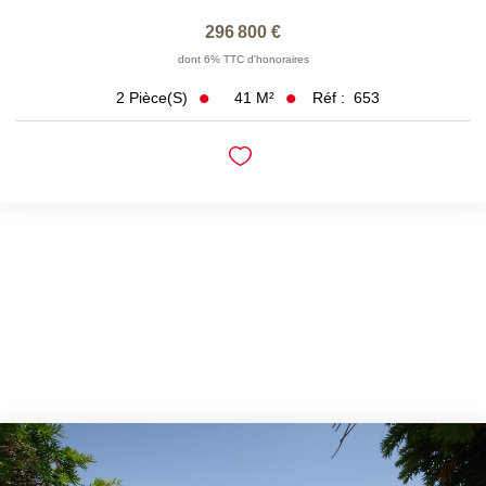
296 800 €
dont 6% TTC d'honoraires
41
M²
Réf :
653
2
Pièce(s)