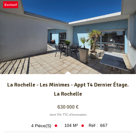
Exclusif
La Rochelle - Les Minimes - Appt T4 Dernier Étage.
La Rochelle
630 000 €
dont 5% TTC d'honoraires
104
M²
Réf :
667
4
Pièce(s)