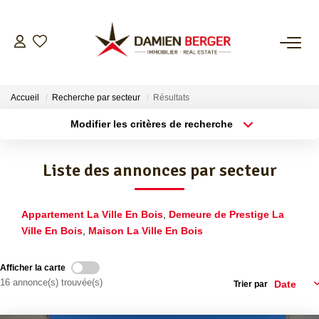
NOS BIENS
Accueil
Recherche par secteur
Résultats
ESTIMER
Modifier les critères de recherche
Localisation
Type de bien
Localisation
Sélectionnez...
L’AGENCE
Liste des annonces par secteur
Surface min
Budget max
CONTACT
Appartement La Ville En Bois
,
Demeure de Prestige La
Plus de critères
Créer une alerte
Ville En Bois
,
Maison La Ville En Bois
Afficher la carte
16 annonce(s) trouvée(s)
Trier par