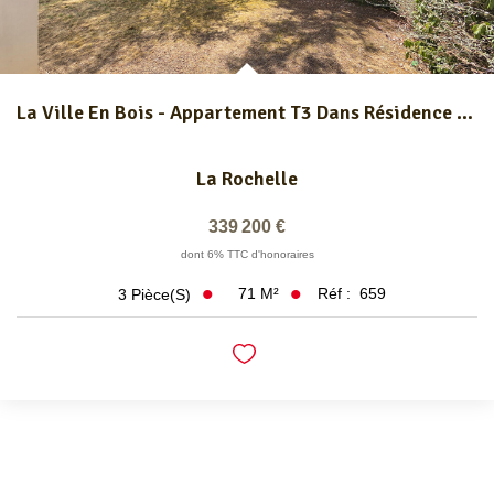
La Ville En Bois - Appartement T3 Dans Résidence Senior.
La Rochelle
339 200 €
dont 6% TTC d'honoraires
71
M²
Réf :
659
3
Pièce(s)