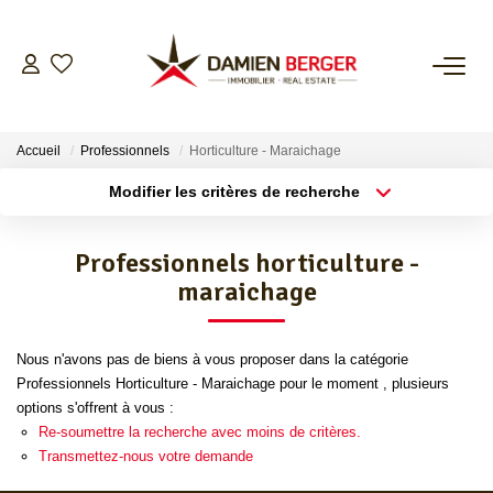
NOS BIENS
Accueil
Professionnels
Horticulture - Maraichage
ESTIMER
Modifier les critères de recherche
Localisation
Type de bien
Localisation
Sélectionnez...
L’AGENCE
Professionnels horticulture -
Surface min
Budget max
maraichage
CONTACT
Plus de critères
Créer une alerte
Nous n'avons pas de biens à vous proposer dans la catégorie
Professionnels Horticulture - Maraichage pour le moment , plusieurs
options s'offrent à vous :
Re-soumettre la recherche avec moins de critères.
Transmettez-nous votre demande