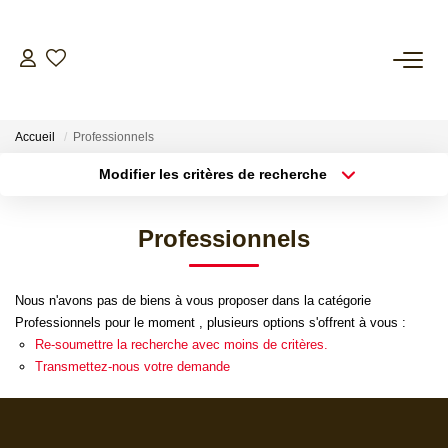
NOS BIENS
Accueil
Professionnels
ESTIMER
Modifier les critères de recherche
Localisation
Type de bien
Surface min
Budget max
L’AGENCE
Professionnels
Plus de critères
Créer une alerte
CONTACT
Nous n'avons pas de biens à vous proposer dans la catégorie
Professionnels pour le moment , plusieurs options s'offrent à vous :
Re-soumettre la recherche avec moins de critères.
Transmettez-nous votre demande