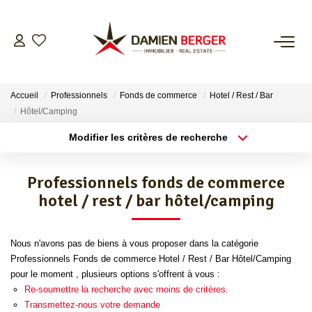
NOS BIENS
Accueil
Professionnels
Fonds de commerce
Hotel / Rest / Bar
ESTIMER
Hôtel/Camping
Modifier les critères de recherche
Localisation
Type de bien
L’AGENCE
Localisation
Sélectionnez...
Professionnels fonds de commerce
CONTACT
Surface min
Budget max
hotel / rest / bar hôtel/camping
Plus de critères
Créer une alerte
Nous n'avons pas de biens à vous proposer dans la catégorie
Professionnels Fonds de commerce Hotel / Rest / Bar Hôtel/Camping
pour le moment , plusieurs options s'offrent à vous :
Re-soumettre la recherche avec moins de critères.
Transmettez-nous votre demande