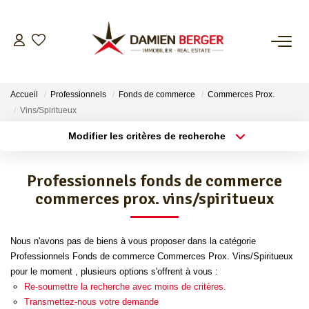
NOS BIENS
Accueil
Professionnels
Fonds de commerce
Commerces Prox.
ESTIMER
Vins/Spiritueux
Modifier les critères de recherche
Localisation
Type de bien
L’AGENCE
Localisation
Sélectionnez...
Professionnels fonds de commerce
CONTACT
Surface min
Budget max
commerces prox. vins/spiritueux
Plus de critères
Créer une alerte
Nous n'avons pas de biens à vous proposer dans la catégorie
Professionnels Fonds de commerce Commerces Prox. Vins/Spiritueux
pour le moment , plusieurs options s'offrent à vous :
Re-soumettre la recherche avec moins de critères.
Transmettez-nous votre demande