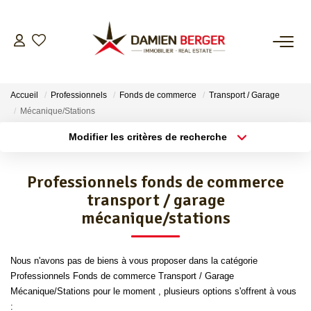
NOS BIENS
Accueil
Professionnels
Fonds de commerce
Transport / Garage
ESTIMER
Mécanique/Stations
Modifier les critères de recherche
Localisation
Type de bien
L’AGENCE
Localisation
Sélectionnez...
Professionnels fonds de commerce
CONTACT
Surface min
Budget max
transport / garage
mécanique/stations
Plus de critères
Créer une alerte
Nous n'avons pas de biens à vous proposer dans la catégorie
Professionnels Fonds de commerce Transport / Garage
Mécanique/Stations pour le moment , plusieurs options s'offrent à vous
: