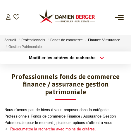
NOS BIENS
Accueil
Professionnels
Fonds de commerce
Finance / Assurance
ESTIMER
Gestion Patrimoniale
Modifier les critères de recherche
Localisation
Type de bien
L’AGENCE
Localisation
Sélectionnez...
Professionnels fonds de commerce
CONTACT
Surface min
Budget max
finance / assurance gestion
patrimoniale
Plus de critères
Créer une alerte
Nous n'avons pas de biens à vous proposer dans la catégorie
Professionnels Fonds de commerce Finance / Assurance Gestion
Patrimoniale pour le moment , plusieurs options s'offrent à vous :
Re-soumettre la recherche avec moins de critères.