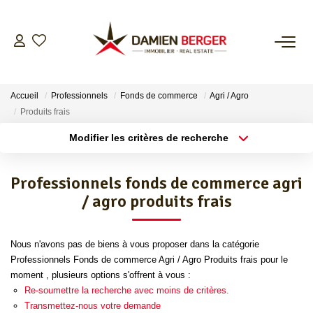
NOS BIENS
Accueil
Professionnels
Fonds de commerce
Agri / Agro
ESTIMER
Produits frais
Modifier les critères de recherche
Localisation
Type de bien
L’AGENCE
Localisation
Sélectionnez...
Professionnels fonds de commerce agri
CONTACT
Surface min
Budget max
/ agro produits frais
Plus de critères
Créer une alerte
Nous n'avons pas de biens à vous proposer dans la catégorie
Professionnels Fonds de commerce Agri / Agro Produits frais pour le
moment , plusieurs options s'offrent à vous :
Re-soumettre la recherche avec moins de critères.
Transmettez-nous votre demande