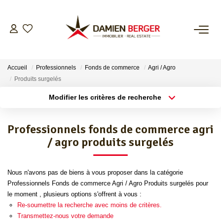
NOS BIENS
Accueil
Professionnels
Fonds de commerce
Agri / Agro
ESTIMER
Produits surgelés
Modifier les critères de recherche
Localisation
Type de bien
L’AGENCE
Localisation
Sélectionnez...
Professionnels fonds de commerce agri
CONTACT
Surface min
Budget max
/ agro produits surgelés
Plus de critères
Créer une alerte
Nous n'avons pas de biens à vous proposer dans la catégorie
Professionnels Fonds de commerce Agri / Agro Produits surgelés pour
le moment , plusieurs options s'offrent à vous :
Re-soumettre la recherche avec moins de critères.
Transmettez-nous votre demande