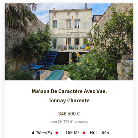
Maison De Caractère Avec Vue.
Tonnay Charente
346 500 €
dont 5% TTC d'honoraires
169
M²
Réf :
645
4
Pièce(s)