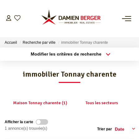
NOS BIENS
Accueil
Recherche par ville
immobilier Tonnay charente
ESTIMER
Modifier les critères de recherche
Localisation
Type de bien
Localisation
Sélectionnez...
L’AGENCE
immobilier Tonnay charente
Surface min
Budget max
CONTACT
Plus de critères
Créer une alerte
Maison Tonnay charente (1)
Tous les secteurs
Afficher la carte
1 annonce(s) trouvée(s)
Trier par