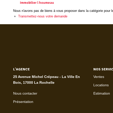
Immobilier l houmeau
Nous n'avons pas de biens à vous proposer dans la catégorie pour le
Transmettez-nous votre demande
L'AGENCE
NOS SERVI
25 Avenue Michel Crépeau - La Ville En
Ventes
Bois, 17000 La Rochelle
Locations
Nous contacter
Estimation
Présentation