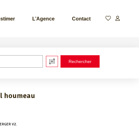
stimer
L’Agence
Contact
à l houmeau
 BERGER V2.